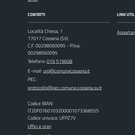
CONTATTI
LINK UTIL
Località Chiesa, 1
Appartam
17017 Cosseria (SV)
C.F. 00298560095 - P.Iva:
00298560095
Telefono:
019 519608
E-mail:
PEC:
Codice IBAN:
IT20F0760103200001073368555
Codice univoco: UFPZ7V
Uffici e orari