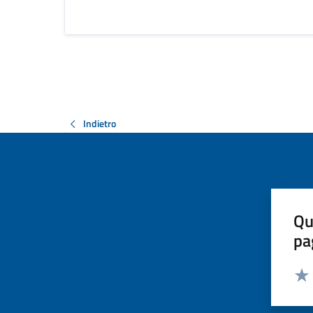
Indietro
Qu
pa
Valut
Valu