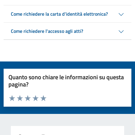
Come richiedere la carta d'identità elettronica?
Come richiedere l'accesso agli atti?
Quanto sono chiare le informazioni su questa
pagina?
Valuta da 1 a 5 stelle la pagina
Valuta 1 stelle su 5
Valuta 2 stelle su 5
Valuta 3 stelle su 5
Valuta 4 stelle su 5
Valuta 5 stelle su 5