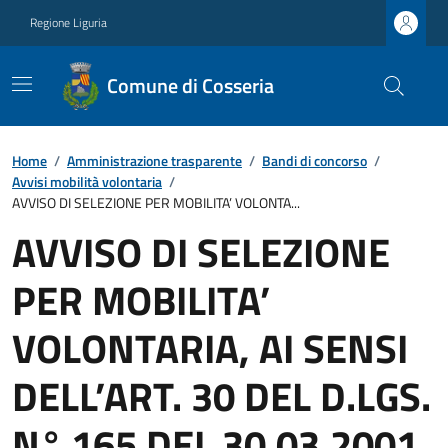
Regione Liguria
Comune di Cosseria
Home
/
Amministrazione trasparente
/
Bandi di concorso
/
Avvisi mobilità volontaria
/
AVVISO DI SELEZIONE PER MOBILITA’ VOLONTA...
AVVISO DI SELEZIONE
PER MOBILITA’
VOLONTARIA, AI SENSI
DELL’ART. 30 DEL D.LGS.
N° 165 DEL 30.03.2001