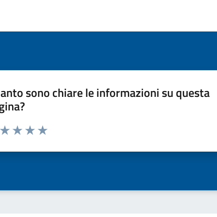
anto sono chiare le informazioni su questa
gina?
a da 1 a 5 stelle la pagina
ta 1 stelle su 5
Valuta 2 stelle su 5
Valuta 3 stelle su 5
Valuta 4 stelle su 5
Valuta 5 stelle su 5