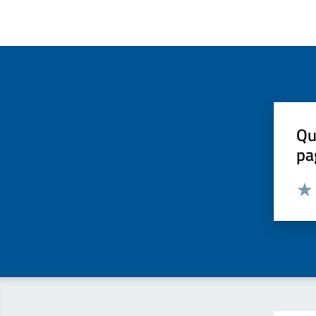
Qu
pa
Valut
Valu