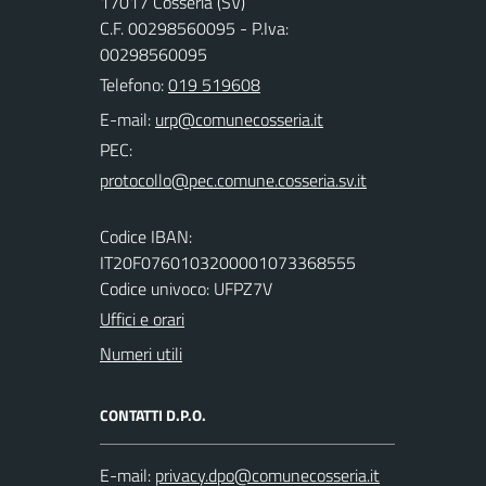
17017 Cosseria (SV)
C.F. 00298560095 - P.Iva:
00298560095
Telefono:
019 519608
E-mail:
PEC:
Codice IBAN:
IT20F0760103200001073368555
Codice univoco: UFPZ7V
Uffici e orari
Numeri utili
CONTATTI D.P.O.
E-mail: